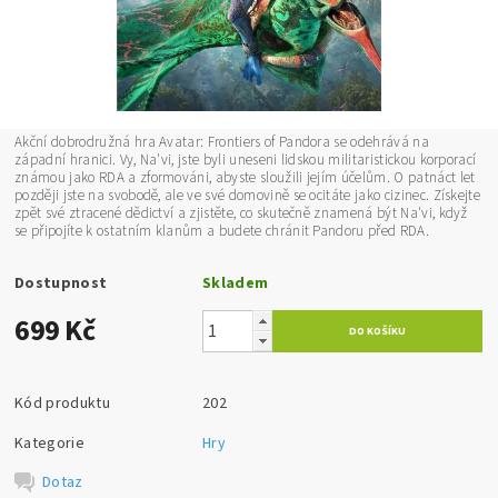
Akční dobrodružná hra Avatar: Frontiers of Pandora se odehrává na
západní hranici. Vy, Na'vi, jste byli uneseni lidskou militaristickou korporací
známou jako RDA a zformováni, abyste sloužili jejím účelům. O patnáct let
později jste na svobodě, ale ve své domovině se ocitáte jako cizinec. Získejte
zpět své ztracené dědictví a zjistěte, co skutečně znamená být Na'vi, když
se připojíte k ostatním klanům a budete chránit Pandoru před RDA.
Dostupnost
Skladem
699 Kč
Kód produktu
202
Kategorie
Hry
Dotaz