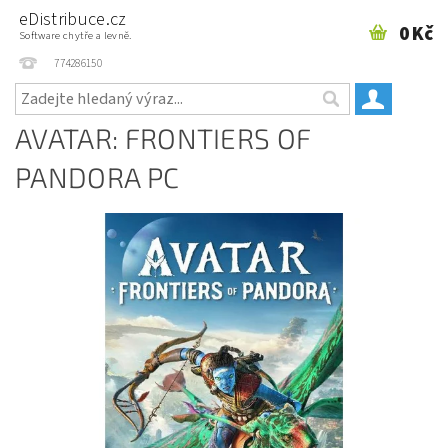
eDistribuce.cz
0 Kč
Software chytře a levně.
774286150
AVATAR: FRONTIERS OF
PANDORA PC