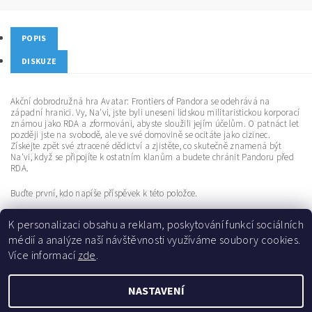
POPIS
DISKUZE
Akční dobrodružná hra Avatar: Frontiers of Pandora se odehrává na
západní hranici. Vy, Na'vi, jste byli uneseni lidskou militaristickou korporací
známou jako RDA a zformováni, abyste sloužili jejím účelům. O patnáct let
později jste na svobodě, ale ve své domovině se ocitáte jako cizinec.
Získejte zpět své ztracené dědictví a zjistěte, co skutečně znamená být
Na'vi, když se připojíte k ostatním klanům a budete chránit Pandoru před
RDA.
Buďte první, kdo napíše příspěvek k této položce.
Přidat komentář
K personalizaci obsahu a reklam, poskytování funkcí sociálních
médií a analýze naší návštěvnosti využíváme soubory cookies.
Více informací
zde
.
NASTAVENÍ
Upravit nastavení cookies
2026 ©
eDistribuce.cz
, všechna práva vyhrazena