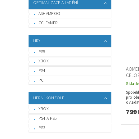
OPTIMALIZACE A LADĚNÍ
ASHAMPOO
CCLEANER
HRY
PS5
XBOX
AOME
PS4
CELOŽ
PC
Sklad
Spolehl
pro ob
HERNÍ KONZOLE
ovladat
XBOX
799 
PS4 A PS5
PS3