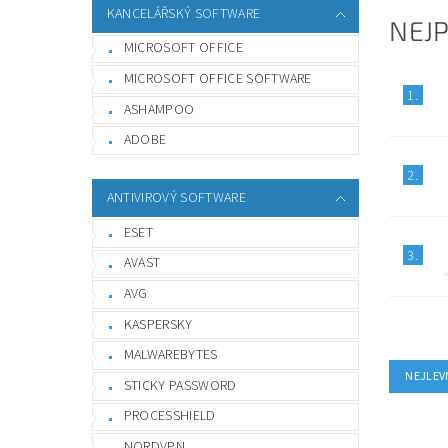
KANCELÁŘSKÝ SOFTWARE
NEJ
MICROSOFT OFFICE
MICROSOFT OFFICE SOFTWARE
1.
ASHAMPOO
ADOBE
2.
ANTIVIROVÝ SOFTWARE
ESET
3.
AVAST
AVG
KASPERSKY
MALWAREBYTES
NEJLEV
STICKY PASSWORD
PROCESSHIELD
NORDVPN