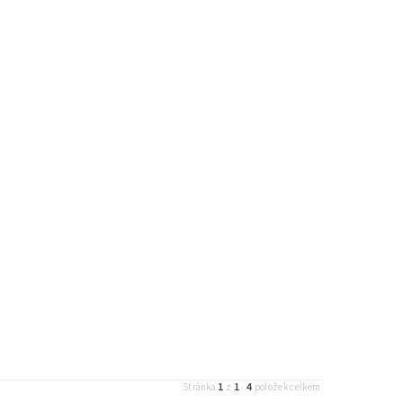
1
1
4
Stránka
z
-
položek celkem