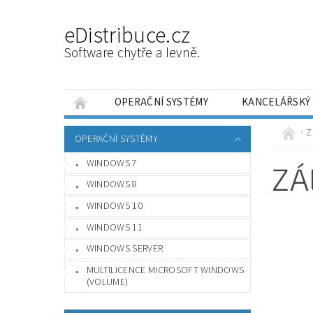
eDistribuce.cz
Software chytře a levně.
OPERAČNÍ SYSTÉMY
KANCELÁŘSKÝ
PRÁCE SE SOUBORY
OPTIMALIZACE A LAD
Z
OPERAČNÍ SYSTÉMY
NÁVODY
JAK FUNGUJÍ DRUHOTNÉ LICENCE
WINDOWS 7
ZÁ
WINDOWS 8
WINDOWS 10
WINDOWS 11
WINDOWS SERVER
MULTILICENCE MICROSOFT WINDOWS
(VOLUME)