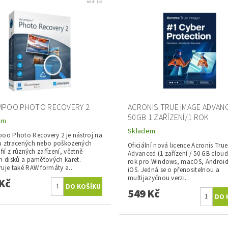
Kód:
145
MPOO PHOTO RECOVERY 2
ACRONIS TRUE IMAGE ADVANC
50GB 1 ZAŘÍZENÍ/1 ROK
em
Skladem
oo Photo Recovery 2 je nástroj na
 ztracených nebo poškozených
Oficiální nová licence Acronis Tru
fií z různých zařízení, včetně
Advanced (1 zařízení / 50 GB cloud
h disků a paměťových karet.
rok pro Windows, macOS, Androi
uje také RAW formáty a...
iOS. Jedná se o přenositelnou a
multijazyčnou verzi...
Kč
549 Kč