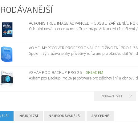
PRODÁVANĚJŠÍ
ACRONIS TRUE IMAGE ADVANCED + 50GB 1 ZAŘÍZENÍ/1 RO
Oficiální nová licence Acronis True Image Advanced (1 zařízení /
AOMEI MYRECOVER PROFESSIONAL CELOŽIVOTNÍ PRO 1 ZA
Spolehlivý a uživatelsky přívětivý software pro obnovu dat Wind
ASHAMPOO BACKUP PRO 26
–
SKLADEM
Ashampoo Backup Pro 26 je software pro zálohování a obnovu dat
ZOBRAZIT VÍCE
NĚJŠÍ
NEJDRAŽŠÍ
NEJPRODÁVANĚJŠÍ
ABECEDNĚ