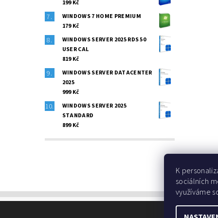
199 Kč
WINDOWS 7 HOME PREMIUM
179 Kč
WINDOWS SERVER 2025 RDS 50
USER CAL
819 Kč
WINDOWS SERVER DATACENTER
2025
999 Kč
WINDOWS SERVER 2025
STANDARD
899 Kč
K personaliz
sociálních m
využíváme so
NASTAVE