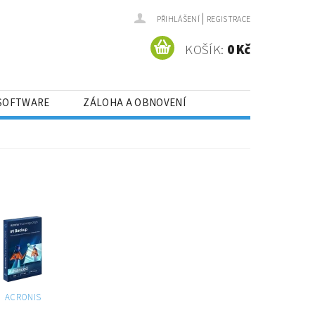
|
PŘIHLÁŠENÍ
REGISTRACE
KOŠÍK:
0 Kč
 SOFTWARE
ZÁLOHA A OBNOVENÍ
OJÁŘE
VÝHODNÉ BALÍČKY
ACRONIS