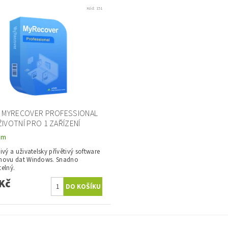
Kód:
151
I MYRECOVER PROFESSIONAL
IVOTNÍ PRO 1 ZAŘÍZENÍ
em
ivý a uživatelsky přívětivý software
novu dat Windows. Snadno
elný.
Kč