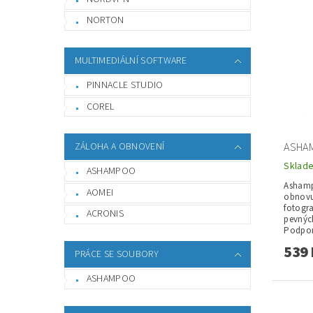
NORTON
MULTIMEDIÁLNÍ SOFTWARE
PINNACLE STUDIO
COREL
ASHA
ZÁLOHA A OBNOVENÍ
Sklad
ASHAMPOO
Ashamp
AOMEI
obnovu
fotogra
ACRONIS
pevnýc
Podpor
539 
PRÁCE SE SOUBORY
ASHAMPOO