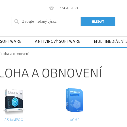
774286150
 SOFTWARE
ANTIVIROVÝ SOFTWARE
MULTIMEDIÁLNÍ
ĚNÍ
HRY
HERNÍ KONZOLE
SOFTWARE PRO VÝV
áloha a obnovení
 ?
OBCHODNÍ PODMÍNKY
KONTAKTY
O NÁS
LOHA A OBNOVENÍ
ASHAMPOO
AOMEI