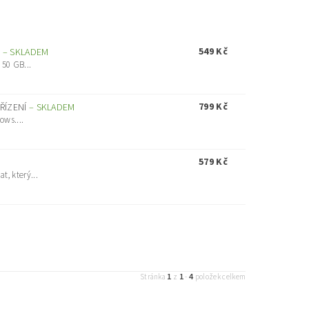
549 Kč
K
–
SKLADEM
 50 GB...
799 Kč
ŘÍZENÍ
–
SKLADEM
ows....
579 Kč
, který...
1
1
4
Stránka
z
-
položek celkem