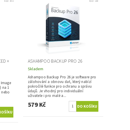
Kód:
304
Kód:
148
ED +
ASHAMPOO BACKUP PRO 26
Skladem
Ashampoo Backup Pro 26 je software pro
zálohování a obnovu dat, který nabízí
e Image
pokročilé funkce pro ochranu a správu
) na 1
údajů. Je vhodný pro individuální
d nebo
uživatele i pro malé a...
579 Kč