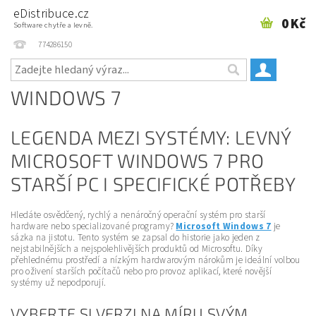
eDistribuce.cz
0 Kč
Software chytře a levně.
774286150
WINDOWS 7
LEGENDA MEZI SYSTÉMY: LEVNÝ
MICROSOFT WINDOWS 7 PRO
STARŠÍ PC I SPECIFICKÉ POTŘEBY
Hledáte osvědčený, rychlý a nenáročný operační systém pro starší
hardware nebo specializované programy?
Microsoft Windows 7
je
sázka na jistotu. Tento systém se zapsal do historie jako jeden z
nejstabilnějších a nejspolehlivějších produktů od Microsoftu. Díky
přehlednému prostředí a nízkým hardwarovým nárokům je ideální volbou
pro oživení starších počítačů nebo pro provoz aplikací, které novější
systémy už nepodporují.
VYBERTE SI VERZI NA MÍRU SVÝM