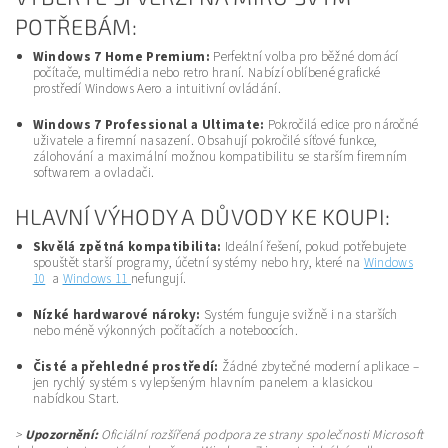
POTŘEBÁM:
Windows 7 Home Premium:
Perfektní volba pro běžné domácí
počítače, multimédia nebo retro hraní. Nabízí oblíbené grafické
prostředí Windows Aero a intuitivní ovládání.
Windows 7 Professional a Ultimate:
Pokročilá edice pro náročné
uživatele a firemní nasazení. Obsahují pokročilé síťové funkce,
zálohování a maximální možnou kompatibilitu se starším firemním
softwarem a ovladači.
HLAVNÍ VÝHODY A DŮVODY KE KOUPI:
Skvělá zpětná kompatibilita:
Ideální řešení, pokud potřebujete
spouštět starší programy, účetní systémy nebo hry, které na
Windows
10
a
Windows 11
nefungují.
Nízké hardwarové nároky:
Systém funguje svižně i na starších
nebo méně výkonných počítačích a noteboocích.
Čisté a přehledné prostředí:
Žádné zbytečné moderní aplikace –
jen rychlý systém s vylepšeným hlavním panelem a klasickou
nabídkou Start.
>
Upozornění:
Oficiální rozšířená podpora ze strany společnosti Microsoft