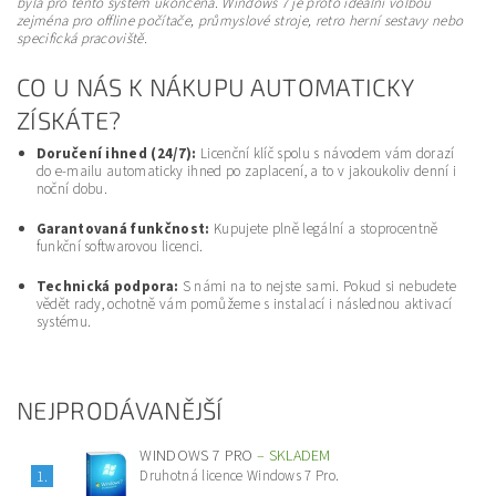
byla pro tento systém ukončena. Windows 7 je proto ideální volbou
zejména pro offline počítače, průmyslové stroje, retro herní sestavy nebo
specifická pracoviště.
CO U NÁS K NÁKUPU AUTOMATICKY
ZÍSKÁTE?
Doručení ihned (24/7):
Licenční klíč spolu s návodem vám dorazí
do e-mailu automaticky ihned po zaplacení, a to v jakoukoliv denní i
noční dobu.
Garantovaná funkčnost:
Kupujete plně legální a stoprocentně
funkční softwarovou licenci.
Technická podpora:
S námi na to nejste sami. Pokud si nebudete
vědět rady, ochotně vám pomůžeme s instalací i následnou aktivací
systému.
NEJPRODÁVANĚJŠÍ
WINDOWS 7 PRO
–
SKLADEM
Druhotná licence Windows 7 Pro.
1.