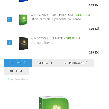
199 Kč
WINDOWS 7 HOME PREMIUM
–
SKLADEM
Oficiální trvala A přenositelná licence
2.
179 Kč
WINDOWS 7 ULTIMATE
–
SKLADEM
Druhotná licence.
3.
299 Kč
NEJLEVNĚJŠÍ
NEJDRAŽŠÍ
NEJPRODÁVANĚJŠÍ
ABECEDNĚ
3
položek celkem