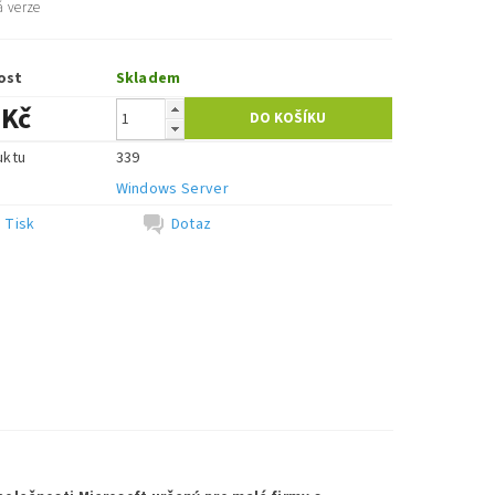
 verze
ost
Skladem
 Kč
uktu
339
e
Windows Server
Tisk
Dotaz