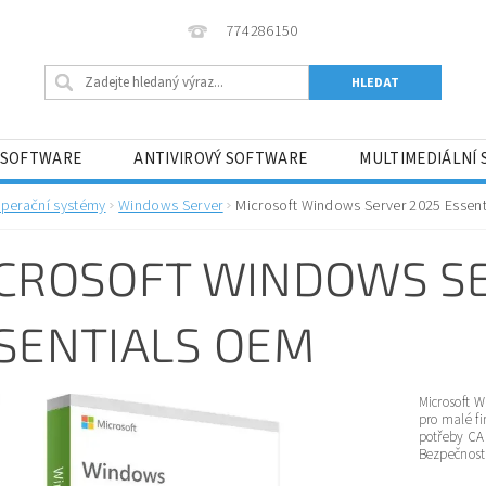
774286150
 SOFTWARE
ANTIVIROVÝ SOFTWARE
MULTIMEDIÁLNÍ
ĚNÍ
HRY
HERNÍ KONZOLE
SOFTWARE PRO VÝV
perační systémy
Windows Server
Microsoft Windows Server 2025 Essen
 ?
OBCHODNÍ PODMÍNKY
KONTAKTY
O NÁS
CROSOFT WINDOWS SE
SENTIALS OEM
Microsoft 
pro malé fi
potřeby CAL
Bezpečnostn