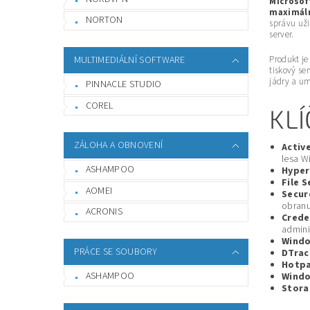
Microsof
maximáln
NORTON
správu uži
server.
Produkt je
MULTIMEDIÁLNÍ SOFTWARE
tiskový se
jádry a um
PINNACLE STUDIO
COREL
KL
ZÁLOHA A OBNOVENÍ
Activ
lesa W
ASHAMPOO
Hyper
File 
AOMEI
Secur
obranu
ACRONIS
Crede
admini
Windo
PRÁCE SE SOUBORY
DTrac
Hotpa
ASHAMPOO
Windo
Stora