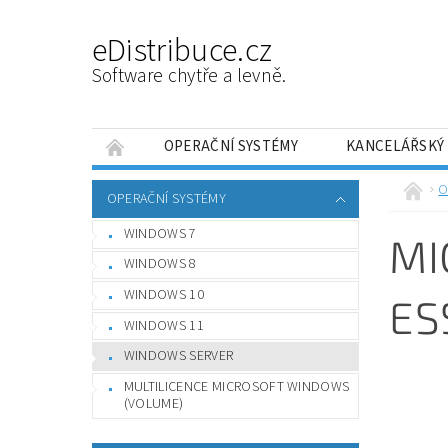
eDistribuce.cz
Software chytře a levně.
OPERAČNÍ SYSTÉMY
KANCELÁŘSKÝ
PRÁCE SE SOUBORY
OPTIMALIZACE A LAD
O
OPERAČNÍ SYSTÉMY
NÁVODY
JAK FUNGUJÍ DRUHOTNÉ LICENCE
WINDOWS 7
MI
WINDOWS 8
WINDOWS 10
ES
WINDOWS 11
WINDOWS SERVER
MULTILICENCE MICROSOFT WINDOWS
(VOLUME)