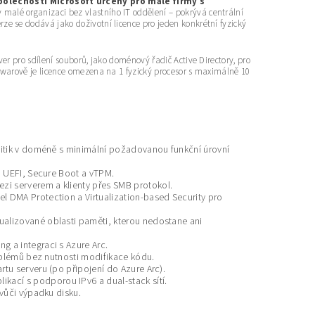
polečnosti Microsoft určený pro malé firmy s
 v malé organizaci bez vlastního IT oddělení – pokrývá centrální
ze se dodává jako doživotní licence pro jeden konkrétní fyzický
ver pro sdílení souborů, jako doménový řadič Active Directory, pro
rdwarově je licence omezena na 1 fyzický procesor s maximálně 10
olitik v doméně s minimální požadovanou funkční úrovní
, UEFI, Secure Boot a vTPM.
i serverem a klienty přes SMB protokol.
 DMA Protection a Virtualization-based Security pro
tualizované oblasti paměti, kterou nedostane ani
g a integraci s Azure Arc.
oblémů bez nutnosti modifikace kódu.
tu serveru (po připojení do Azure Arc).
likací s podporou IPv6 a dual-stack sítí.
 vůči výpadku disku.