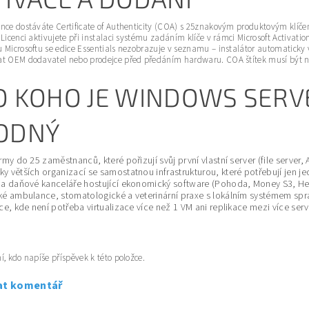
nce dostáváte Certificate of Authenticity (COA) s 25znakovým produktovým klíč
 Licenci aktivujete při instalaci systému zadáním klíče v rámci Microsoft Activatio
 Microsoftu se edice Essentials nezobrazuje v seznamu – instalátor automaticky 
t OEM dodavatel nebo prodejce před předáním hardwaru. COA štítek musí být nal
O KOHO JE WINDOWS SERV
ODNÝ
rmy do 25 zaměstnanců, které pořizují svůj první vlastní server (file server, A
y větších organizací se samostatnou infrastrukturou, které potřebují jen j
 a daňové kanceláře hostující ekonomický software (Pohoda, Money S3, Hel
ké ambulance, stomatologické a veterinární praxe s lokálním systémem spr
ace, kde není potřeba virtualizace více než 1 VM ani replikace mezi více serv
í, kdo napíše příspěvek k této položce.
at komentář