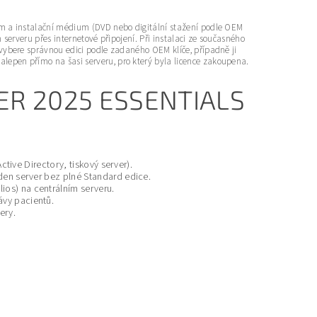
em a instalační médium (DVD nebo digitální stažení podle OEM
n serveru přes internetové připojení. Při instalaci ze současného
vybere správnou edici podle zadaného OEM klíče, případně ji
epen přímo na šasi serveru, pro který byla licence zakoupena.
ER 2025 ESSENTIALS
ctive Directory, tiskový server).
eden server bez plné Standard edice.
ios) na centrálním serveru.
ávy pacientů.
ery.