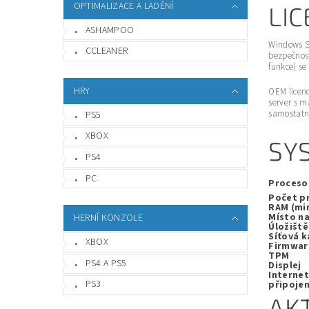
OPTIMALIZACE A LADĚNÍ
LI
ASHAMPOO
Windows Se
CCLEANER
bezpečnost
funkce) se
HRY
OEM licenc
server s 
samostatné
PS5
XBOX
SY
PS4
PC
Proceso
Počet p
RAM (min
Místo na
HERNÍ KONZOLE
Úložiště
Síťová k
XBOX
Firmwar
TPM
PS4 A PS5
Displej
Interne
PS3
připojen
AK