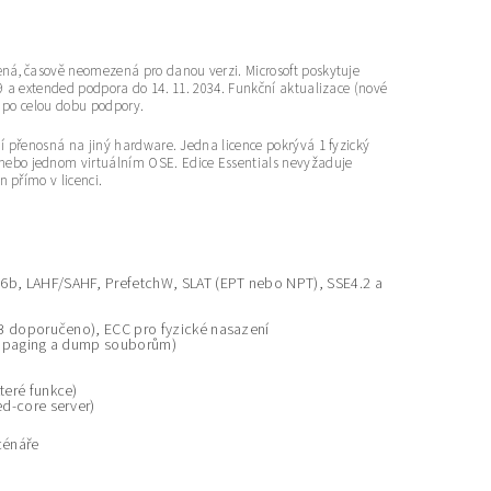
ená, časově neomezená pro danou verzi. Microsoft poskytuje
9 a extended podpora do 14. 11. 2034. Funkční aktualizace (nové
e po celou dobu podpory.
í přenosná na jiný hardware. Jedna licence pokrývá 1 fyzický
nebo jednom virtuálním OSE. Edice Essentials nevyžaduje
 přímo v licenci.
6b, LAHF/SAHF, PrefetchW, SLAT (EPT nebo NPT), SSE4.2 a
GB doporučeno), ECC pro fyzické nasazení
li paging a dump souborům)
teré funkce)
ed-core server)
cénáře