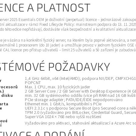
CENCE A PLATNOST
rver 2025 Essentials OEM je doživotní (perpetual) licence – jednorázově zakoup
ní aktualizace v rámci Fixed Lifecycle Policy: mainstream podpora do 13. 11. 202
 do této edice nepřidávají, dostáváte však bezpečnostní a kvalitativní aktualizac
e je vázána na konkrétní fyzický server, na kterém byla poprvé aktivována, a nen
maximálně 1 procesorem (do 10 jader) a umožňuje provoz v jednom fyzickém OSE 
 CAL licence pro přístup uživatelů – limit 25 uživatelů a 50 zařízení je zabudován
STÉMOVÉ POŽADAVKY
1,4 GHz 64bit, x64 (Intel/AMD); podpora NX/DEP, CMPXCHG1
r
POPCNT
rocesorů
Max. 1 CPU, max. 10 fyzických jader
.)
2 GB Server Core / 2 GB Server with Desktop Experience (4 
 disku
min. 32 GB systémového oddílu (více při RAM nad 16 GB kvů
PCIe storage adaptér; PATA/IDE/EIDE nepodporováno
arta
Ethernet min. 1 Gbit/s, kompatibilní s PCIe
e
UEFI 2.3.1c s podporou Secure Boot (pro Secured-core a něk
TPM 2.0 (vyžadováno pro BitLocker, Credential Guard, Secur
Super VGA 1024 × 768 nebo vyšší rozlišení
tové
Vyžadováno pro aktivaci, stahování aktualizací a Azure Arc s
í
TIVACE A DODÁNÍ