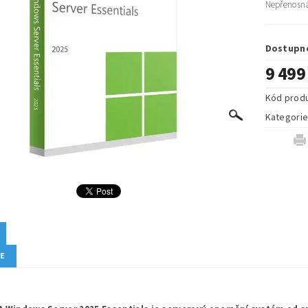
Nepřenosná
Dostupn
9 499
Kód prod
Kategori
ZE