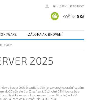
|
PŘIHLÁŠENÍ
REGISTRACE
KOŠÍK:
0 Kč
 SOFTWARE
ZÁLOHA A OBNOVENÍ
OJÁŘE
VÝHODNÉ BALÍČKY
tials OEM
RVER 2025
Windows Server 2025 Essentials OEM je serverový operační systém
rmy do 25 uživatelů a 50 zařízení. Doživotní OEM licence bez
 pro 1 fyzický server s 1 procesorem (max. 10 jader) a 1 VM.
í aktualizace od Microsoftu do 14. 11. 2034.