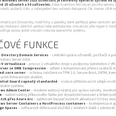
t Windows Server 2025 Essentials je serverový operační systém od s
ě 25 uživateli a 50 zařízeními.
Edice Essentials řeší situaci prvního serveru
vatelů, souborů, tisku a zabezpečení bez nutnosti dokupovat CAL licence. OEM ver
 vhodný pro živnostníky, malé firmy a pobočky, které potřebují jeden centrální ser
rver, hostování účetních aplikací nebo jednoduchou virtualizaci přes Hyper-V. Ha
ožňuje provoz jedné virtuální instance operačního systému.
ÍČOVÉ FUNKCE
e Directory Domain Services
– centrální správa uživatelů, počítačů a p
indows Server 2016.
-V virtualizace
– provoz 1 virtuálního stroje s podporou Generation 2 VM
Server se SMB Compression
– sdílení a komprimovaný přenos souborů mez
ed-core server
– ochrana založená na TPM 2.0, Secure Boot, DRTM, Kernel
 proti firmwarovým útokům.
ntial Guard zapnutý standardně
– izolace přihlašovacích údajů ve vir
strátor systému.
ws Admin Center
– moderní webový nástroj pro správu serveru, monitorin
e
– nativní nástroj příkazového řádku pro dynamické trasování a řešení pr
tch přes Azure Arc
– aplikování bezpečnostních aktualizací OS bez restar
ws Server Containers a HostProcess containers
– kontejnerizace ap
ge Spaces
– softwarově definované úložiště z lokálních disků s odolností