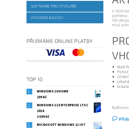
SOFTWARE PRO VÝVOJÁŘE
U OEM lice
partnera).
VÝHODNÉ BALÍČKY
ISO obrazu
musí vybra
PR
PŘIJÍMÁME ONLINE PLATBY
VH
Malé fi
Pobočk
Účetní
TOP 10
Lékařs
Instal
WINDOWS 10 HOME
239 Kč
WINDOWS 11 ENTERPRISE LTSC
Buďte prvn
2024
2 039 Kč
Přid
MICROSOFT WINDOWS 11 IOT