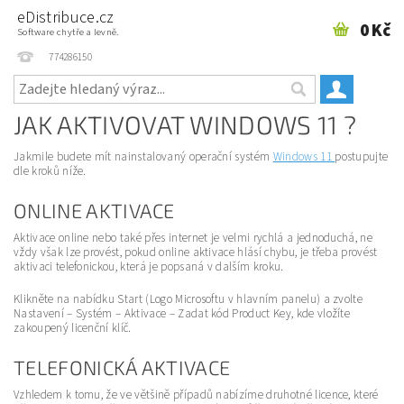
eDistribuce.cz
0 Kč
Software chytře a levně.
774286150
JAK AKTIVOVAT WINDOWS 11 ?
Jakmile budete mít nainstalovaný operační systém
Windows 11
postupujte
dle kroků níže.
ONLINE AKTIVACE
Aktivace online nebo také přes internet je velmi rychlá a jednoduchá, ne
vždy však lze provést, pokud online aktivace hlásí chybu, je třeba provést
aktivaci telefonickou, která je popsaná v dalším kroku.
Klikněte na nabídku Start (Logo Microsoftu v hlavním panelu) a zvolte
Nastavení – Systém – Aktivace – Zadat kód Product Key, kde vložíte
zakoupený licenční klíč.
TELEFONICKÁ AKTIVACE
Vzhledem k tomu, že ve většině případů nabízíme druhotné licence, které