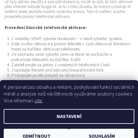
už byly jednou použity a pak odinstalovány, může se stát, že Vám aktivace
přes internet nebude fungovat. Je to z toho důvodu, že licence vyžaduje ID
ověření, které prokáže nového vlastníka licence. Toto ID ověření snadno
provedete pomocí telefonické aktivace.
Provedení klasické telefonické aktivace:
Z nabídky START vyberte Nastavení – V okně vyberte: Systém.
Dále zvolte: Aktivace a potom klikněte v části Aktivovat Windows
hned na tlačítko: Aktivovat telefonem.
Ze seznamu zemí vyberte zemi ve které se nacházíte a
pokračujte kliknutím na tlačítko: Další.
Zatelefonujte na jedno z uvedených telefonních čísel.
Zopakujte hlasem požadovaný bezpečnostní kód.
Postupujte podle pokynů na obrazovce
K personalizaci obsahu a reklam, poskytování funkcí sociálních
PŘEDCHOZÍ ČLÁNEK
médií a analýze naší návštěvnosti využíváme soubory cookies.
Více informací
zde
.
NASTAVENÍ
Upravit nastavení cookies
2026 ©
eDistribuce.cz
, všechna práva vyhrazena
Vytvořil Shoptet
ODMÍTNOUT
SOUHLASÍM