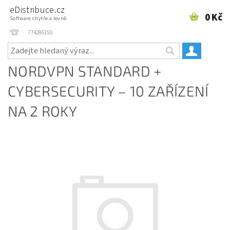
eDistribuce.cz
0 Kč
Software chytře a levně.
774286150
NORDVPN STANDARD +
CYBERSECURITY – 10 ZAŘÍZENÍ
NA 2 ROKY