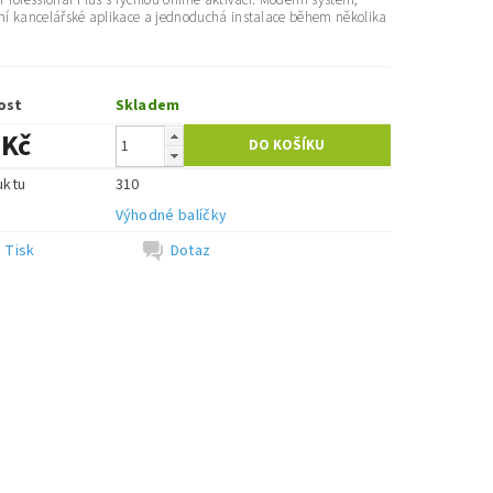
Professional Plus s rychlou online aktivací. Moderní systém,
lní kancelářské aplikace a jednoduchá instalace během několika
ost
Skladem
 Kč
uktu
310
e
Výhodné balíčky
Tisk
Dotaz