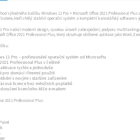
ýhod výhodného balíčku Windows 11 Pro + Microsoft Office 2021 Professional Plus s 
ivatele, kteří chtějí stabilní operační systém a kompletní kancelářský software v
 Pro nabízí moderní design, vysokou úroveň zabezpečení, podporu multitaskingu a
soft Office 2021 Professional Plus, který obsahuje oblíbené aplikace jako Word, Exce
íčku:
s 11 Pro – profesionální operační systém od Microsoftu
 2021 Professional Plus v češtině
 aktivace rychle a jednoduše
 pro domácí i firemní použití
ibilní s novými i staršími zařízeními
ázová licence bez měsíčních poplatků
 doručení licenčního klíče e-mailem
ce 2021 Professional Plus:
Point
ok
s
her