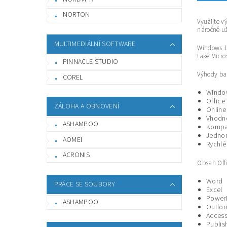
NORTON
Využijte v
náročné už
MULTIMEDIÁLNÍ SOFTWARE
Windows 11
také Micro
PINNACLE STUDIO
Výhody bal
COREL
Window
Office
ZÁLOHA A OBNOVENÍ
Online
Vhodné
ASHAMPOO
Kompat
Jednor
AOMEI
Rychlé
ACRONIS
Obsah Offi
Word
PRÁCE SE SOUBORY
Excel
Power
ASHAMPOO
Outlo
Acces
Publis