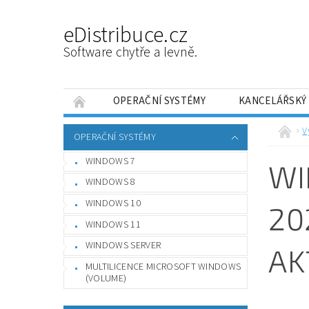
eDistribuce.cz
Software chytře a levně.
OPERAČNÍ SYSTÉMY
KANCELÁŘSKÝ
PRÁCE SE SOUBORY
OPTIMALIZACE A LAD
V
OPERAČNÍ SYSTÉMY
NÁVODY
JAK FUNGUJÍ DRUHOTNÉ LICENCE
WINDOWS 7
WI
WINDOWS 8
WINDOWS 10
20
WINDOWS 11
WINDOWS SERVER
AK
MULTILICENCE MICROSOFT WINDOWS
(VOLUME)