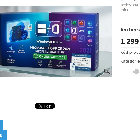
Office
2021 
profesioná
minut.
Dostupn
1 299
Kód prod
Kategori
ZE