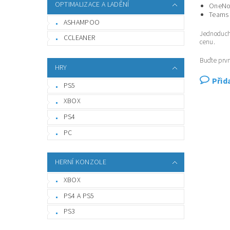
OPTIMALIZACE A LADĚNÍ
OneNo
Teams
ASHAMPOO
Jednoduchá
CCLEANER
cenu.
Buďte prvn
HRY
Přid
PS5
XBOX
PS4
PC
HERNÍ KONZOLE
XBOX
PS4 A PS5
PS3