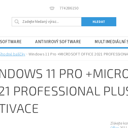
774286150
 SOFTWARE
ANTIVIROVÝ SOFTWARE
MULTIMEDIÁLNÍ
ĚNÍ
HRY
HERNÍ KONZOLE
SOFTWARE PRO VÝV
ýhodné balíčky
Windows 11 Pro +MICROSOFT OFFICE 2021 PROFESSIONA
 ?
OBCHODNÍ PODMÍNKY
KONTAKTY
O NÁS
NDOWS 11 PRO +MICRO
21 PROFESSIONAL PLU
TIVACE
Získejte ko