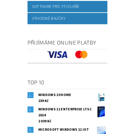
SOFTWARE PRO VÝVOJÁŘE
VÝHODNÉ BALÍČKY
PŘIJÍMÁME ONLINE PLATBY
TOP 10
WINDOWS 10 HOME
239 Kč
WINDOWS 11 ENTERPRISE LTSC
2024
2 039 Kč
MICROSOFT WINDOWS 11 IOT