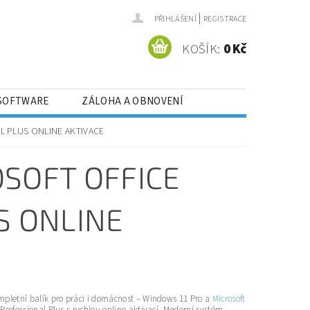
|
PŘIHLÁŠENÍ
REGISTRACE
KOŠÍK:
0 Kč
 SOFTWARE
ZÁLOHA A OBNOVENÍ
OJÁŘE
VÝHODNÉ BALÍČKY
L PLUS ONLINE AKTIVACE
SOFT OFFICE
S ONLINE
mpletní balík pro práci i domácnost – Windows 11 Pro a
Microsoft